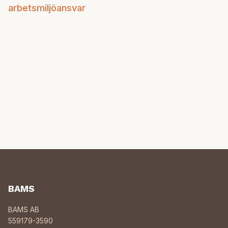
arbetsmiljöansvar
BAMS
BAMS AB
559179-3590